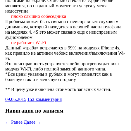
полосами на экране. Отдельно стекла на Apple iPhone
меняются, но на данный момент эта услуга у меня
недоступна.
— плохо слышно собеседника
Проблема может быть связана с неисправным слуховым
динамиком, который находится в верхней части телефона,
на моделях 4, 4S это может связано еще с неисправным
аудиокодеком.
— не работает Wi-Fi
Данный «трабл» встречается в 99% на моделях iPhone 4s,
как правило не активен чебокс включения/выключения Wi-
Fi.
Эта неисправность устраняется либо прогревом датчика
модуля Wi-Fi, либо полной заменой данного чипа.
*Все цены указаны в рублях и могут изменятся как в
большую так и в меньшую сторону.
** В цену уже включена стоимость запасных частей.
09.05.2015
153
комментария
Навигация по записям
← Ранее
Далее →