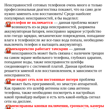
Неисправностей сотовых телефонов очень много и только
профессиональная диагностика покажет, что на само деле
нужно заменить или восстановить! Среди наиболее
популярных неисправностей, я бы выделил:
телефон не включается
— данная проблема может
возникнуть из-за ряда неисправностей, разряжена
аккумуляторная батарея, неисправно зарядное устройство
или гнездо зарядки, механические повреждения, попадание
влаги в телефон(если же все-таки вода попала, необходимо
выключить телефон и вытащить аккумулятор).
некорректно работает тачскрин
— данная
неисправность может быть связана с наличием трещин
на самом экране мобильного телефона, глубоких царапин,
попадание воды, также неисправности шлейфа
соединяющего с системной платой. Данная проблема
решается заменой или восстановлением, в зависимости от
неисправности.
не видит сеть или пост
оянные потери
проблема
может быть программной, но зачастую аппаратной.
Как правило это шлейф антенны или сама антенна
телефона, также необходимо посмотреть в настройках
какой провайдер выбран и есть хоть какой-нибудь сигнал
сети на дисплее.
неисправны кнопки включения, громкости, камеры